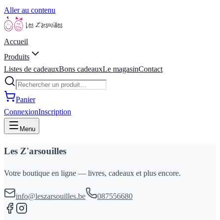
Aller au contenu
Accueil
Produits
Listes de cadeaux
Bons cadeaux
Le magasin
Contact
Panier
Connexion
Inscription
Menu
Les Z'arsouilles
Votre boutique en ligne — livres, cadeaux et plus encore.
info@leszarsouilles.be
087556680