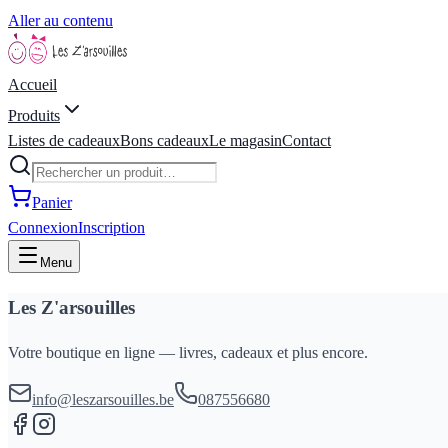
Aller au contenu
Accueil
Produits
Listes de cadeaux
Bons cadeaux
Le magasin
Contact
Panier
Connexion
Inscription
Menu
Les Z'arsouilles
Votre boutique en ligne — livres, cadeaux et plus encore.
info@leszarsouilles.be
087556680