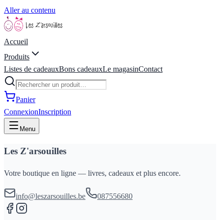
Aller au contenu
Accueil
Produits
Listes de cadeaux
Bons cadeaux
Le magasin
Contact
Panier
Connexion
Inscription
Menu
Les Z'arsouilles
Votre boutique en ligne — livres, cadeaux et plus encore.
info@leszarsouilles.be
087556680