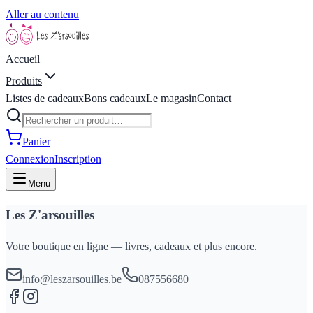
Aller au contenu
Accueil
Produits
Listes de cadeaux
Bons cadeaux
Le magasin
Contact
Panier
Connexion
Inscription
Menu
Les Z'arsouilles
Votre boutique en ligne — livres, cadeaux et plus encore.
info@leszarsouilles.be
087556680