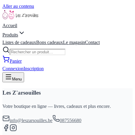
Aller au contenu
Accueil
Produits
Listes de cadeaux
Bons cadeaux
Le magasin
Contact
Panier
Connexion
Inscription
Menu
Les Z'arsouilles
Votre boutique en ligne — livres, cadeaux et plus encore.
info@leszarsouilles.be
087556680