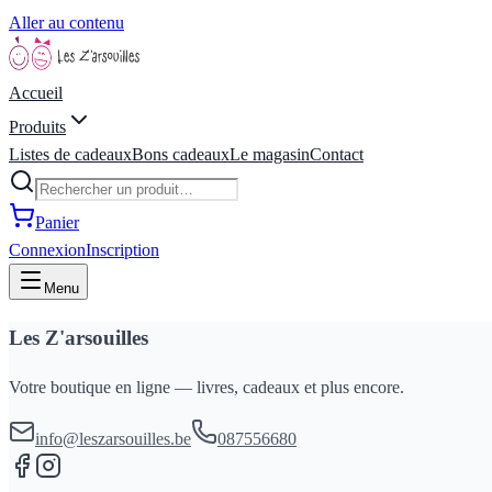
Aller au contenu
Accueil
Produits
Listes de cadeaux
Bons cadeaux
Le magasin
Contact
Panier
Connexion
Inscription
Menu
Les Z'arsouilles
Votre boutique en ligne — livres, cadeaux et plus encore.
info@leszarsouilles.be
087556680