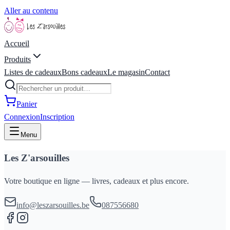
Aller au contenu
Accueil
Produits
Listes de cadeaux
Bons cadeaux
Le magasin
Contact
Panier
Connexion
Inscription
Menu
Les Z'arsouilles
Votre boutique en ligne — livres, cadeaux et plus encore.
info@leszarsouilles.be
087556680