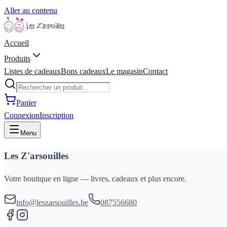
Aller au contenu
Accueil
Produits
Listes de cadeaux
Bons cadeaux
Le magasin
Contact
Panier
Connexion
Inscription
Menu
Les Z'arsouilles
Votre boutique en ligne — livres, cadeaux et plus encore.
info@leszarsouilles.be
087556680