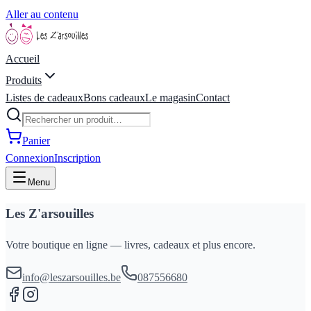
Aller au contenu
Accueil
Produits
Listes de cadeaux
Bons cadeaux
Le magasin
Contact
Panier
Connexion
Inscription
Menu
Les Z'arsouilles
Votre boutique en ligne — livres, cadeaux et plus encore.
info@leszarsouilles.be
087556680