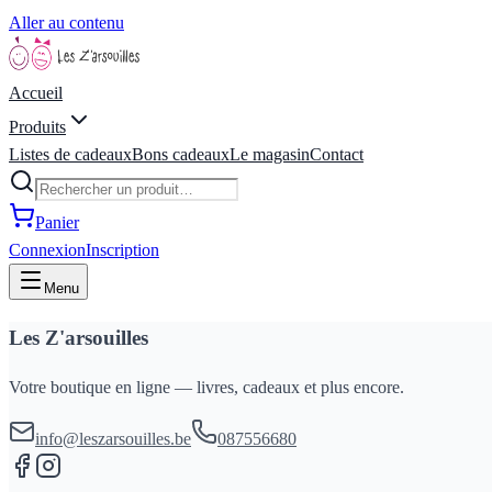
Aller au contenu
Accueil
Produits
Listes de cadeaux
Bons cadeaux
Le magasin
Contact
Panier
Connexion
Inscription
Menu
Les Z'arsouilles
Votre boutique en ligne — livres, cadeaux et plus encore.
info@leszarsouilles.be
087556680