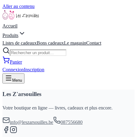
Aller au contenu
Accueil
Produits
Listes de cadeaux
Bons cadeaux
Le magasin
Contact
Panier
Connexion
Inscription
Menu
Les Z'arsouilles
Votre boutique en ligne — livres, cadeaux et plus encore.
info@leszarsouilles.be
087556680