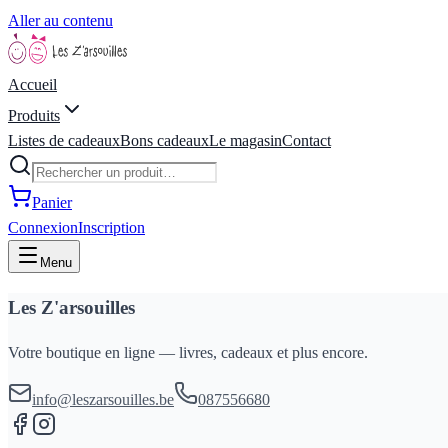
Aller au contenu
Accueil
Produits
Listes de cadeaux
Bons cadeaux
Le magasin
Contact
Panier
Connexion
Inscription
Menu
Les Z'arsouilles
Votre boutique en ligne — livres, cadeaux et plus encore.
info@leszarsouilles.be
087556680