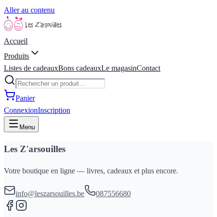
Aller au contenu
Accueil
Produits
Listes de cadeaux
Bons cadeaux
Le magasin
Contact
Panier
Connexion
Inscription
Menu
Les Z'arsouilles
Votre boutique en ligne — livres, cadeaux et plus encore.
info@leszarsouilles.be
087556680