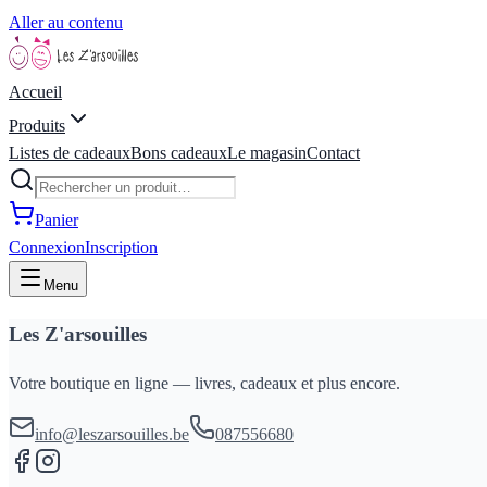
Aller au contenu
Accueil
Produits
Listes de cadeaux
Bons cadeaux
Le magasin
Contact
Panier
Connexion
Inscription
Menu
Les Z'arsouilles
Votre boutique en ligne — livres, cadeaux et plus encore.
info@leszarsouilles.be
087556680