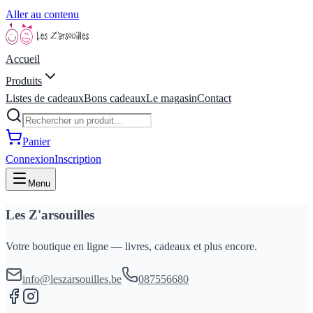
Aller au contenu
Accueil
Produits
Listes de cadeaux
Bons cadeaux
Le magasin
Contact
Panier
Connexion
Inscription
Menu
Les Z'arsouilles
Votre boutique en ligne — livres, cadeaux et plus encore.
info@leszarsouilles.be
087556680