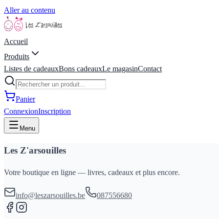
Aller au contenu
Accueil
Produits
Listes de cadeaux
Bons cadeaux
Le magasin
Contact
Panier
Connexion
Inscription
Menu
Les Z'arsouilles
Votre boutique en ligne — livres, cadeaux et plus encore.
info@leszarsouilles.be
087556680