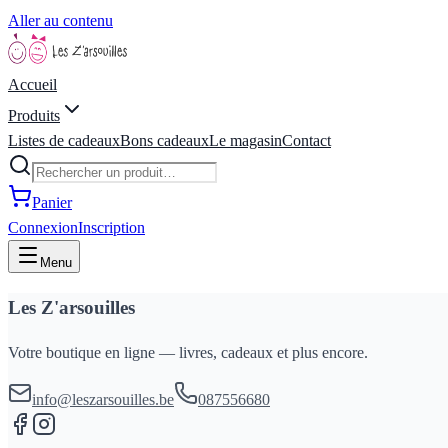
Aller au contenu
Accueil
Produits
Listes de cadeaux
Bons cadeaux
Le magasin
Contact
Panier
Connexion
Inscription
Menu
Les Z'arsouilles
Votre boutique en ligne — livres, cadeaux et plus encore.
info@leszarsouilles.be
087556680