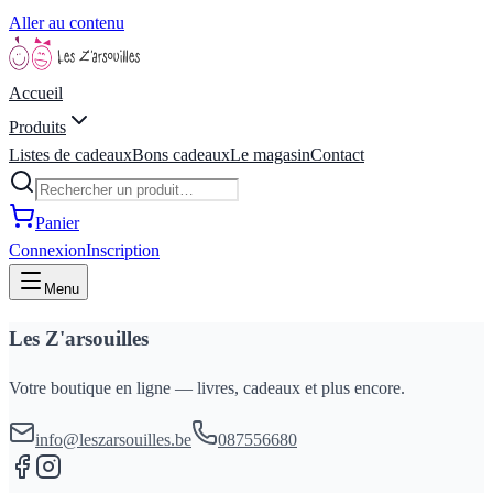
Aller au contenu
Accueil
Produits
Listes de cadeaux
Bons cadeaux
Le magasin
Contact
Panier
Connexion
Inscription
Menu
Les Z'arsouilles
Votre boutique en ligne — livres, cadeaux et plus encore.
info@leszarsouilles.be
087556680