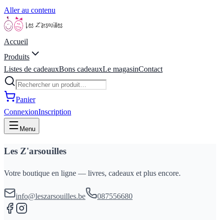
Aller au contenu
Accueil
Produits
Listes de cadeaux
Bons cadeaux
Le magasin
Contact
Panier
Connexion
Inscription
Menu
Les Z'arsouilles
Votre boutique en ligne — livres, cadeaux et plus encore.
info@leszarsouilles.be
087556680