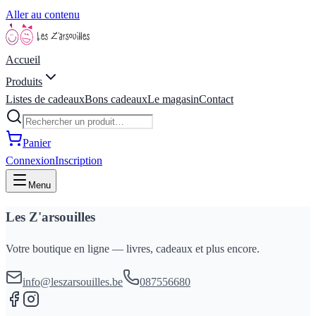
Aller au contenu
Accueil
Produits
Listes de cadeaux
Bons cadeaux
Le magasin
Contact
Panier
Connexion
Inscription
Menu
Les Z'arsouilles
Votre boutique en ligne — livres, cadeaux et plus encore.
info@leszarsouilles.be
087556680