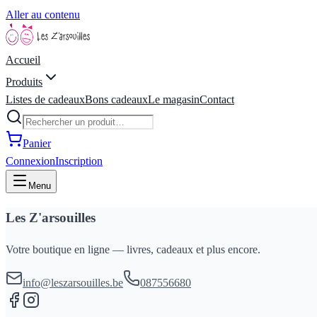
Aller au contenu
Accueil
Produits
Listes de cadeaux
Bons cadeaux
Le magasin
Contact
Panier
Connexion
Inscription
Menu
Les Z'arsouilles
Votre boutique en ligne — livres, cadeaux et plus encore.
info@leszarsouilles.be
087556680