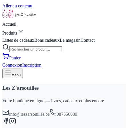
Aller au contenu
Accueil
Produits
Listes de cadeaux
Bons cadeaux
Le magasin
Contact
Panier
Connexion
Inscription
Menu
Les Z'arsouilles
Votre boutique en ligne — livres, cadeaux et plus encore.
info@leszarsouilles.be
087556680