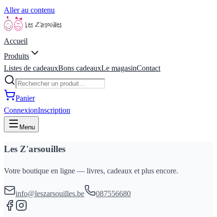
Aller au contenu
Accueil
Produits
Listes de cadeaux
Bons cadeaux
Le magasin
Contact
Panier
Connexion
Inscription
Menu
Les Z'arsouilles
Votre boutique en ligne — livres, cadeaux et plus encore.
info@leszarsouilles.be
087556680