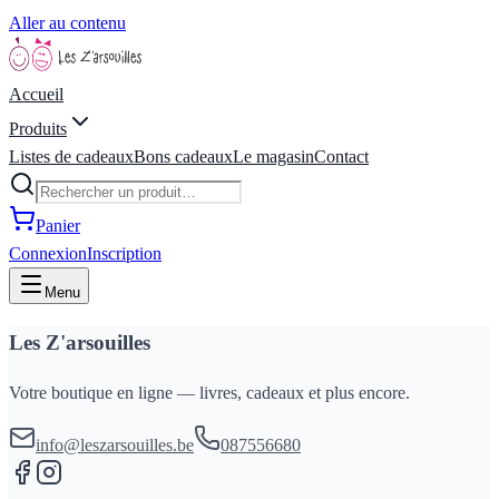
Aller au contenu
Accueil
Produits
Listes de cadeaux
Bons cadeaux
Le magasin
Contact
Panier
Connexion
Inscription
Menu
Les Z'arsouilles
Votre boutique en ligne — livres, cadeaux et plus encore.
info@leszarsouilles.be
087556680