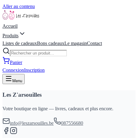
Aller au contenu
Accueil
Produits
Listes de cadeaux
Bons cadeaux
Le magasin
Contact
Panier
Connexion
Inscription
Menu
Les Z'arsouilles
Votre boutique en ligne — livres, cadeaux et plus encore.
info@leszarsouilles.be
087556680