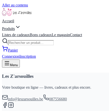
Aller au contenu
Accueil
Produits
Listes de cadeaux
Bons cadeaux
Le magasin
Contact
Panier
Connexion
Inscription
Menu
Les Z'arsouilles
Votre boutique en ligne — livres, cadeaux et plus encore.
info@leszarsouilles.be
087556680