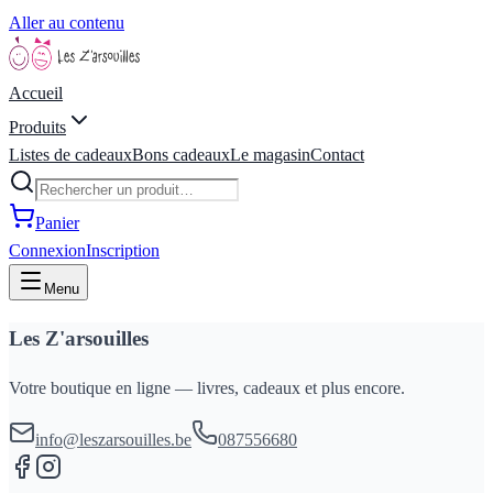
Aller au contenu
Accueil
Produits
Listes de cadeaux
Bons cadeaux
Le magasin
Contact
Panier
Connexion
Inscription
Menu
Les Z'arsouilles
Votre boutique en ligne — livres, cadeaux et plus encore.
info@leszarsouilles.be
087556680