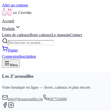
Aller au contenu
Accueil
Produits
Listes de cadeaux
Bons cadeaux
Le magasin
Contact
Panier
Connexion
Inscription
Menu
Les Z'arsouilles
Votre boutique en ligne — livres, cadeaux et plus encore.
info@leszarsouilles.be
087556680