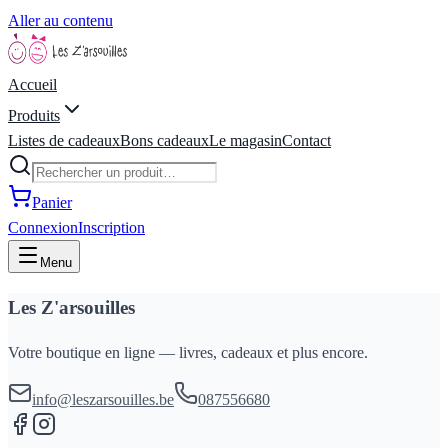
Aller au contenu
Accueil
Produits
Listes de cadeaux
Bons cadeaux
Le magasin
Contact
Panier
Connexion
Inscription
Menu
Les Z'arsouilles
Votre boutique en ligne — livres, cadeaux et plus encore.
info@leszarsouilles.be
087556680