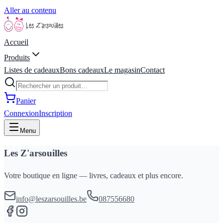
Aller au contenu
Accueil
Produits
Listes de cadeaux
Bons cadeaux
Le magasin
Contact
Panier
Connexion
Inscription
Menu
Les Z'arsouilles
Votre boutique en ligne — livres, cadeaux et plus encore.
info@leszarsouilles.be
087556680