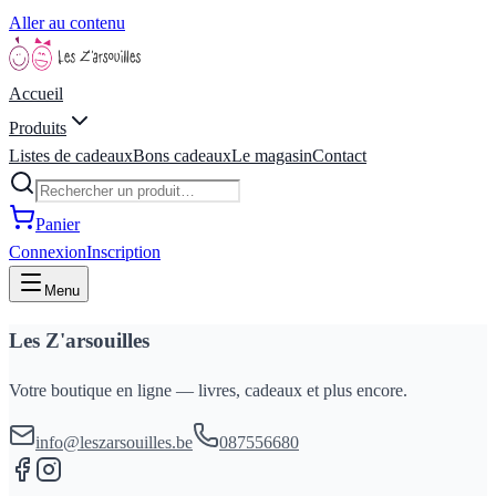
Aller au contenu
Accueil
Produits
Listes de cadeaux
Bons cadeaux
Le magasin
Contact
Panier
Connexion
Inscription
Menu
Les Z'arsouilles
Votre boutique en ligne — livres, cadeaux et plus encore.
info@leszarsouilles.be
087556680