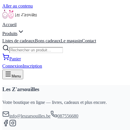
Aller au contenu
Accueil
Produits
Listes de cadeaux
Bons cadeaux
Le magasin
Contact
Panier
Connexion
Inscription
Menu
Les Z'arsouilles
Votre boutique en ligne — livres, cadeaux et plus encore.
info@leszarsouilles.be
087556680