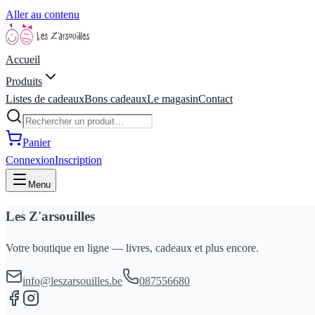
Aller au contenu
Accueil
Produits
Listes de cadeaux
Bons cadeaux
Le magasin
Contact
Panier
Connexion
Inscription
Menu
Les Z'arsouilles
Votre boutique en ligne — livres, cadeaux et plus encore.
info@leszarsouilles.be
087556680