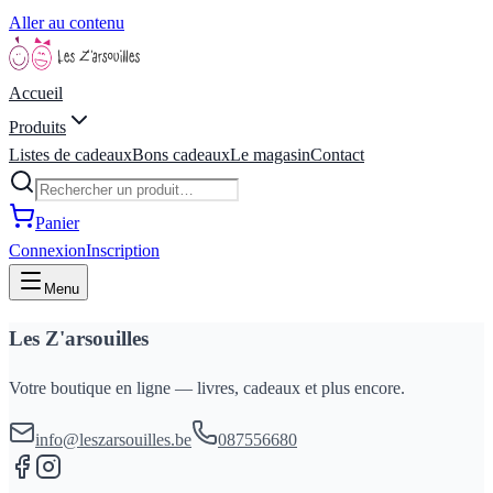
Aller au contenu
Accueil
Produits
Listes de cadeaux
Bons cadeaux
Le magasin
Contact
Panier
Connexion
Inscription
Menu
Les Z'arsouilles
Votre boutique en ligne — livres, cadeaux et plus encore.
info@leszarsouilles.be
087556680