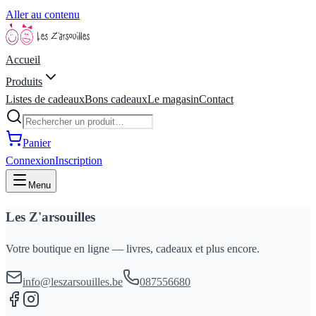
Aller au contenu
Accueil
Produits
Listes de cadeaux
Bons cadeaux
Le magasin
Contact
Panier
Connexion
Inscription
Menu
Les Z'arsouilles
Votre boutique en ligne — livres, cadeaux et plus encore.
info@leszarsouilles.be
087556680