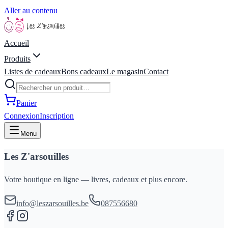
Aller au contenu
Accueil
Produits
Listes de cadeaux
Bons cadeaux
Le magasin
Contact
Panier
Connexion
Inscription
Menu
Les Z'arsouilles
Votre boutique en ligne — livres, cadeaux et plus encore.
info@leszarsouilles.be
087556680