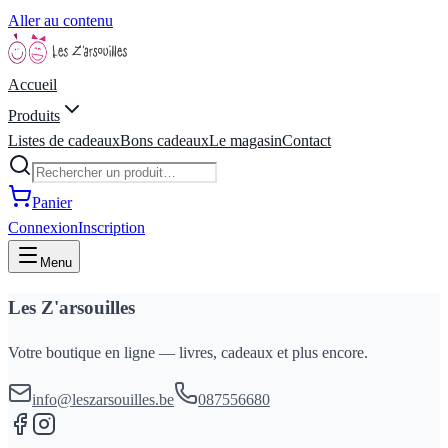
Aller au contenu
Accueil
Produits
Listes de cadeaux
Bons cadeaux
Le magasin
Contact
Panier
Connexion
Inscription
Menu
Les Z'arsouilles
Votre boutique en ligne — livres, cadeaux et plus encore.
info@leszarsouilles.be
087556680