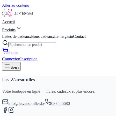
Aller au contenu
Accueil
Produits
Listes de cadeaux
Bons cadeaux
Le magasin
Contact
Panier
Connexion
Inscription
Menu
Les Z'arsouilles
Votre boutique en ligne — livres, cadeaux et plus encore.
info@leszarsouilles.be
087556680