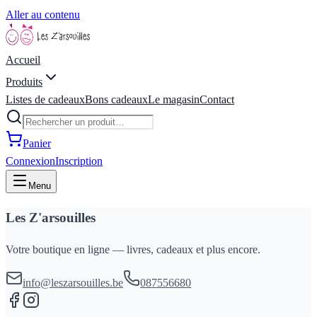
Aller au contenu
Accueil
Produits
Listes de cadeaux
Bons cadeaux
Le magasin
Contact
Panier
Connexion
Inscription
Menu
Les Z'arsouilles
Votre boutique en ligne — livres, cadeaux et plus encore.
info@leszarsouilles.be
087556680