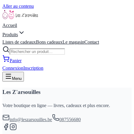
Aller au contenu
Accueil
Produits
Listes de cadeaux
Bons cadeaux
Le magasin
Contact
Panier
Connexion
Inscription
Menu
Les Z'arsouilles
Votre boutique en ligne — livres, cadeaux et plus encore.
info@leszarsouilles.be
087556680