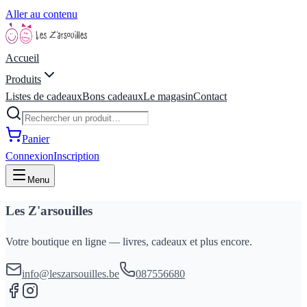
Aller au contenu
Accueil
Produits
Listes de cadeaux
Bons cadeaux
Le magasin
Contact
Panier
Connexion
Inscription
Menu
Les Z'arsouilles
Votre boutique en ligne — livres, cadeaux et plus encore.
info@leszarsouilles.be
087556680