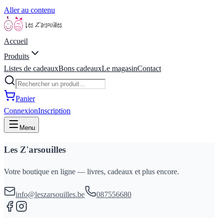
Aller au contenu
Accueil
Produits
Listes de cadeaux
Bons cadeaux
Le magasin
Contact
Panier
Connexion
Inscription
Menu
Les Z'arsouilles
Votre boutique en ligne — livres, cadeaux et plus encore.
info@leszarsouilles.be
087556680