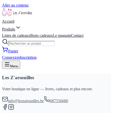
Aller au contenu
Accueil
Produits
Listes de cadeaux
Bons cadeaux
Le magasin
Contact
Panier
Connexion
Inscription
Menu
Les Z'arsouilles
Votre boutique en ligne — livres, cadeaux et plus encore.
info@leszarsouilles.be
087556680