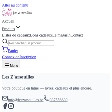
Aller au contenu
Accueil
Produits
Listes de cadeaux
Bons cadeaux
Le magasin
Contact
Panier
Connexion
Inscription
Menu
Les Z'arsouilles
Votre boutique en ligne — livres, cadeaux et plus encore.
info@leszarsouilles.be
087556680