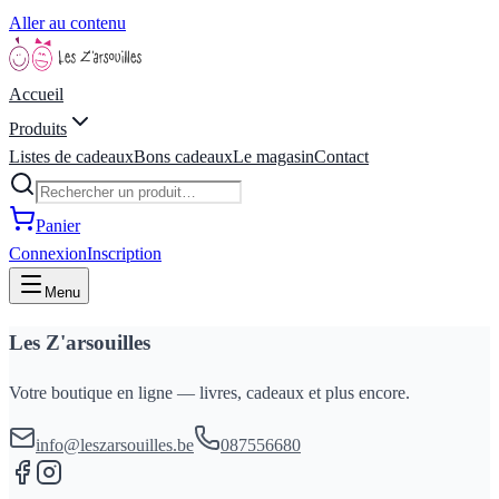
Aller au contenu
Accueil
Produits
Listes de cadeaux
Bons cadeaux
Le magasin
Contact
Panier
Connexion
Inscription
Menu
Les Z'arsouilles
Votre boutique en ligne — livres, cadeaux et plus encore.
info@leszarsouilles.be
087556680