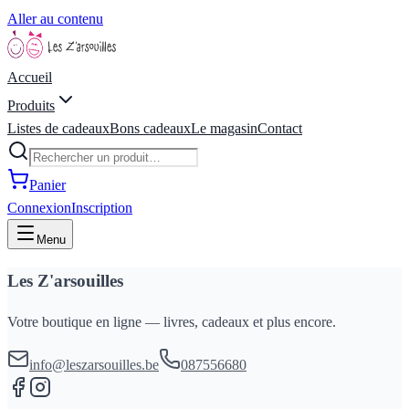
Aller au contenu
Accueil
Produits
Listes de cadeaux
Bons cadeaux
Le magasin
Contact
Panier
Connexion
Inscription
Menu
Les Z'arsouilles
Votre boutique en ligne — livres, cadeaux et plus encore.
info@leszarsouilles.be
087556680