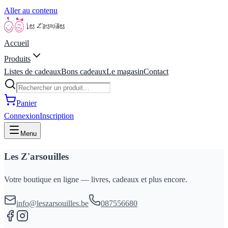
Aller au contenu
Accueil
Produits
Listes de cadeaux
Bons cadeaux
Le magasin
Contact
Panier
Connexion
Inscription
Menu
Les Z'arsouilles
Votre boutique en ligne — livres, cadeaux et plus encore.
info@leszarsouilles.be
087556680