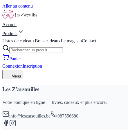
Aller au contenu
Accueil
Produits
Listes de cadeaux
Bons cadeaux
Le magasin
Contact
Panier
Connexion
Inscription
Menu
Les Z'arsouilles
Votre boutique en ligne — livres, cadeaux et plus encore.
info@leszarsouilles.be
087556680