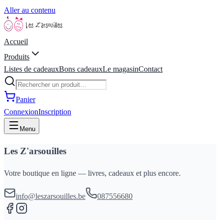
Aller au contenu
Accueil
Produits
Listes de cadeaux
Bons cadeaux
Le magasin
Contact
Panier
Connexion
Inscription
Menu
Les Z'arsouilles
Votre boutique en ligne — livres, cadeaux et plus encore.
info@leszarsouilles.be
087556680