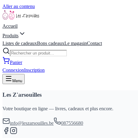
Aller au contenu
Accueil
Produits
Listes de cadeaux
Bons cadeaux
Le magasin
Contact
Panier
Connexion
Inscription
Menu
Les Z'arsouilles
Votre boutique en ligne — livres, cadeaux et plus encore.
info@leszarsouilles.be
087556680